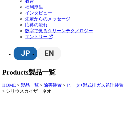
教育
福利厚生
インタビュー
先輩からのメッセージ
応募の流れ
数字で見るクリーンテクノロジー
エントリー
JP
EN
Products
製品一覧
HOME
>
製品一覧
>
除害装置
>
ヒータ+湿式排ガス処理装置
>
シリウスカイザーネオ