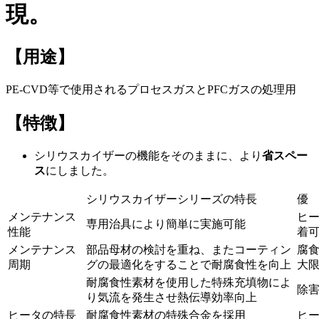
現。
【用途】
PE-CVD等で使用されるプロセスガスとPFCガスの処理用
【特徴】
シリウスカイザーの機能をそのままに、より
省スペー
ス
にしました。
シリウスカイザーシリーズの特長
優
メンテナンス
ヒ
専用治具により簡単に実施可能
性能
着
メンテナンス
部品母材の検討を重ね、またコーティン
腐
周期
グの最適化をすることで耐腐食性を向上
大
耐腐食性素材を使用した特殊充填物によ
除
り気流を発生させ熱伝導効率向上
ヒータの特長
耐腐食性素材の特殊合金を採用
ヒ