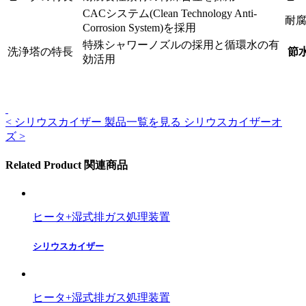
CACシステム(Clean Technology Anti-
耐
Corrosion System)を採用
特殊シャワーノズルの採用と循環水の有
洗浄塔の特長
節
効活用
<
シリウスカイザー
製品一覧を見る
シリウスカイザーオ
ズ
>
Related Product
関連商品
ヒータ+湿式排ガス処理装置
シリウスカイザー
ヒータ+湿式排ガス処理装置